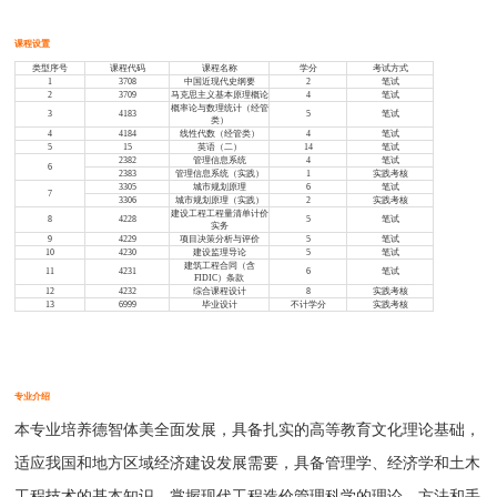
课程设置
类型序号
课程代码
课程名称
学分
考试方式
1
3708
中国近现代史纲要
2
笔试
2
3709
马克思主义基本原理概论
4
笔试
概率论与数理统计（经管
3
4183
5
笔试
类）
4
4184
线性代数（经管类）
4
笔试
5
15
英语（二）
14
笔试
2382
管理信息系统
4
笔试
6
2383
管理信息系统（实践）
1
实践考核
3305
城市规划原理
6
笔试
7
3306
城市规划原理（实践）
2
实践考核
建设工程工程量清单计价
8
4228
5
笔试
实务
9
4229
项目决策分析与评价
5
笔试
10
4230
建设监理导论
5
笔试
建筑工程合同（含
11
4231
6
笔试
FIDIC）条款
12
4232
综合课程设计
8
实践考核
13
6999
毕业设计
不计学分
实践考核
专业介绍
本专业培养德智体美全面发展，具备扎实的高等教育文化理论基础，
适应我国和地方区域经济建设发展需要，具备管理学、经济学和土木
工程技术的基本知识，掌握现代工程造价管理科学的理论、方法和手