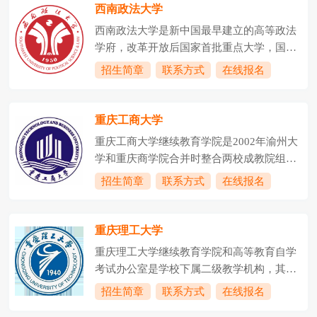
西南政法大学
西南政法大学是新中国最早建立的高等政法
学府，改革开放后国家首批重点大学，国家
首批卓越法律人才教育培养基地，教育部与
招生简章
联系方式
在线报名
重庆市人民政府共建高校，来华留学生中国
政府奖学金委托培养院校，中西部高校基础
能力提升计划入选高校。学校前身为1950年
重庆工商大学
创建的由刘伯承担任校长的西南人民革命大
重庆工商大学继续教育学院是2002年渝州大
学。1953年，以西南人民革命大学政法系为
学和重庆商学院合并时整合两校成教院组建
基础，合并当时的重庆大学、四川大学、云
的直属单位，是学校继续教育的归口管理部
招生简章
联系方式
在线报名
南大学、贵州大学等法律院系，挂牌成立西
门和开展继续教育的办学主体，也是学校服
南政法学院，首任院长是抗日民族英雄、原
务社会的重要窗口。下设学历部和培训部两
东北抗日联军第二路军总指挥周保中将军。
个科室;现有在职人员19人。重庆工商大学继
重庆理工大学
1978年，被国务院批准为全国重点大
续教育工作始于上个世纪八十年代末，在发
学;199...
重庆理工大学继续教育学院和高等教育自学
展过程中，坚守国家的教育政策和法律法
考试办公室是学校下属二级教学机构，其主
规，积极与地方政府和企事业单位合作，坚
要职责是归口管理学校所开展的成人高等学
招生简章
联系方式
在线报名
定走联合办学之路;不断调整专业设置，以适
历教育、高等教育自学考试助学以及非学历
应经济社会发展的需要;坚持过程管理、质量