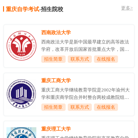
更多>
重庆自学考试
-招生院校
西南政法大学
西南政法大学是新中国最早建立的高等政法
学府，改革开放后国家首批重点大学，国家
首批卓越法律人才教育培养基地，教育部与
招生简章
联系方式
在线报名
重庆市人民政府共建高校，来华留学生中国
政府奖学金委托培养院校，中西部高校基础
能力提升计划入选高校。学校前身为1950年
重庆工商大学
创建的由刘伯承担任校长的西南人民革命大
重庆工商大学继续教育学院是2002年渝州大
学。1953年，以西南人民革命大学政法系为
学和重庆商学院合并时整合两校成教院组建
基础，合并当时的重庆大学、四川大学、云
的直属单位，是学校继续教育的归口管理部
招生简章
联系方式
在线报名
南大学、贵州大学等法律院系，挂牌成立西
门和开展继续教育的办学主体，也是学校服
南政法学院，首任院长是抗日民族英雄、原
务社会的重要窗口。下设学历部和培训部两
东北抗日联军第二路军总指挥周保中将军。
个科室;现有在职人员19人。重庆工商大学继
重庆理工大学
1978年，被国务院批准为全国重点大
续教育工作始于上个世纪八十年代末，在发
学;199...