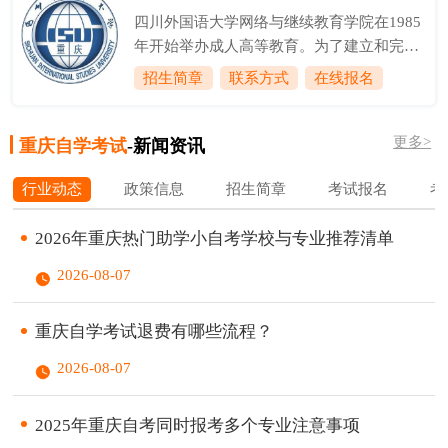
师1人。学院是重庆市中小学校长、中职校
四川外国语大学网络与继续教育学院在1985
长和幼儿园园长培训基地，是重庆市中小学
年开始举办成人高等教育。为了建立和完善
教师、职教师资和幼儿教师培训基地；是重
独立自主的办学机制、大力发展继续教育，
招生简章
联系方式
在线报名
庆市专业技术人员继续教育基地、重庆市工
我校成人教育处（管理部门）和成教部（教
程师创新能力培养训练基地；是重庆市环境
学系部）于1995年6月合并成立成人教育学
保护管理干部培训基地；是全国计算机等级
更多>
院，集管理和教学职能于一体。2000年5
重庆自学考试
-新闻资讯
考试考点、全国公共英语考试考点、全国计
月，学校在成人教育学院基础上成立高等职
算机技...
行业动态
政策信息
招生简章
考试报名
考
业技术学院（后更名为应用外语学院），两
块牌子一套班子，开展统招高职专本科教
2026年重庆热门助学小自考学校与专业推荐清单
育。随着成人高等教育、高等教育自学考试
在内的各种继续教育办学形式的多样化、内
2026-08-07
涵的极大丰富、规模的进一步扩大，我校成
人教育学院于2004年6月更名为继续教育学
重庆自学考试退费有哪些流程？
院。...
2026-08-07
2025年重庆自考同时报考多个专业注意事项