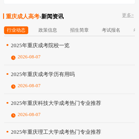
我校成人教育处（管理部门）和成教部（教
程师创新能力培养训练基地；是重庆市环境
学系部）于1995年6月合并成立成人教育学
保护管理干部培训基地；是全国计算机等级
更多>
院，集管理和教学职能于一体。2000年5
重庆成人高考
-新闻资讯
考试考点、全国公共英语考试考点、全国计
月，学校在成人教育学院基础上成立高等职
算机技...
行业动态
政策信息
招生简章
考试报名
考
业技术学院（后更名为应用外语学院），两
块牌子一套班子，开展统招高职专本科教
2‌025年‌‌‌‌‌重庆成考院校一览
育。随着成人高等教育、高等教育自学考试
在内的各种继续教育办学形式的多样化、内
2026-08-07
涵的极大丰富、规模的进一步扩大，我校成
人教育学院于2004年6月更名为继续教育学
2‌025年‌‌‌‌‌重庆成考学历有用吗
院。...
2026-08-07
2‌025年‌‌‌‌‌重庆科技大学成考热门专业推荐
2026-08-07
2‌025年‌‌‌‌‌重庆理工大学成考热门专业推荐