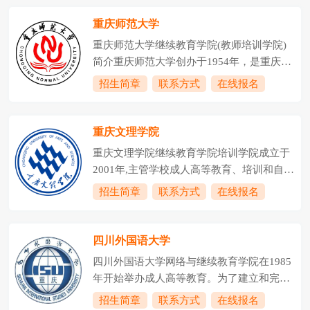
培训等工作。学院下设学院办公室(学生工作
管理，以保证人才培养效果。在经历了创
办公室)、成教部、自考部、培训部等四个科
重庆师范大学
立、合并、改革等发展过程后，我校继续教
室，学院负责管理重庆市工程师创新能力培
育形成了...
重庆师范大学继续教育学院(教师培训学院)
训培养基地、重庆市退役军人职业技能培训
简介重庆师范大学创办于1954年，是重庆市
基地和重庆理工士继人才培训有限公司、。
人民政府举办的全日制综合性普通本科院
招生简章
联系方式
在线报名
学校从1990年开始举办成人高等教育，1994
校，是西部教师教育事业的重要基地之一，
年10月起独立设置成人教育学院(含继续教育
办学历史源于1906年官立川东师范学堂。学
部)，2003年3月成立继续教育学院。学校是
校1986年获批硕士学位授予单位，2003年更
重庆文理学院
重庆直辖后首批被重庆市教委和重庆...
名为重庆师范大学，2017年获批硕士研究生
重庆文理学院继续教育学院培训学院成立于
推免单位，2018年获批博士学位授予单位，
2001年,主管学校成人高等教育、培训和自考
2020年综合实力跃升全国高校前200名。校
社考工作。下设综合办公室、学历教育办公
招生简章
联系方式
在线报名
园面积2688亩, 包括大学城、沙坪坝和北碚
室、教师培训部、市场拓展部四个科室，现
三个校区，是重庆市最早设立成人高等学历
有教职工25人，教授3人，具有研究生和硕
教育及高等教育自学考试的全日制本科高等
士学历12人，在读博士4人，兼职硕士生导
四川外国语大学
院校之一。学历...
师1人。学院是重庆市中小学校长、中职校
四川外国语大学网络与继续教育学院在1985
长和幼儿园园长培训基地，是重庆市中小学
年开始举办成人高等教育。为了建立和完善
教师、职教师资和幼儿教师培训基地；是重
独立自主的办学机制、大力发展继续教育，
招生简章
联系方式
在线报名
庆市专业技术人员继续教育基地、重庆市工