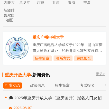
内蒙古
黑龙江
西藏
甘肃
青海
宁夏
新疆维
吾尔自
治区
重庆广播电视大学
重庆广播电视大学成立于1979年，是由重庆
市人民政府举办，经教育部批准独立设置的
高等学校，是重庆市高等教育现代远程教育
招生简章
联系方式
在线报名
中心、重庆市社区教育服务指导中心。2005
年，创办了重庆工商职业学院，与重庆电大
更多>
实行“一套班子、两块牌子”的管理模式，现
重庆开放大学
-新闻资讯
已成国家骨干高职院校、重庆市示范高职院
行业动态
政策信息
招生简章
考试报名
考
校、教育部首批教育信息化试点单位。学校
现有教职工775人，其中具有教授及其他正
高级职称的47人，具有副教授、高级工程
🎓 2025年重庆开放大学（重庆国开）报名入口及招生全流程指南
师、高级实验师等副高级职称的173人，具
2026-08-07