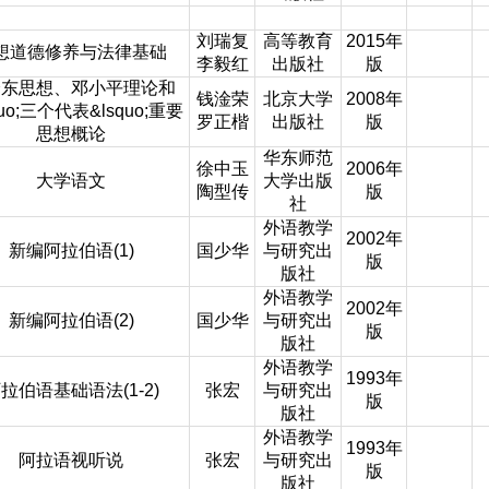
刘瑞复
高等教育
2015年
想道德修养与法律基础
李毅红
出版社
版
泽东思想、邓小平理论和
钱淦荣
北京大学
2008年
quo;三个代表&lsquo;重要
罗正楷
出版社
版
思想概论
华东师范
徐中玉
2006年
大学语文
大学出版
陶型传
版
社
外语教学
2002年
新编阿拉伯语(1)
国少华
与研究出
版
版社
外语教学
2002年
新编阿拉伯语(2)
国少华
与研究出
版
版社
外语教学
1993年
拉伯语基础语法(1-2)
张宏
与研究出
版
版社
外语教学
1993年
阿拉语视听说
张宏
与研究出
版
版社