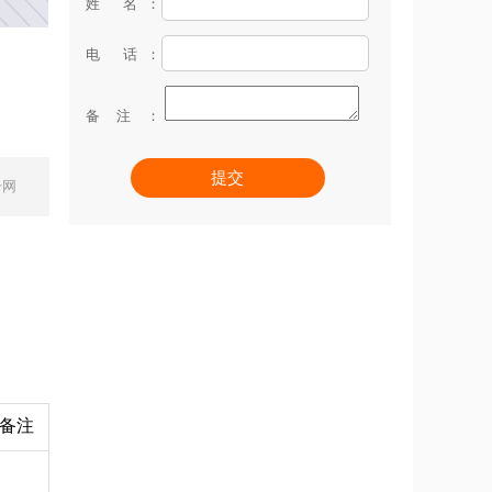
姓 名：
电 话：
备注：
提交
升网
备注