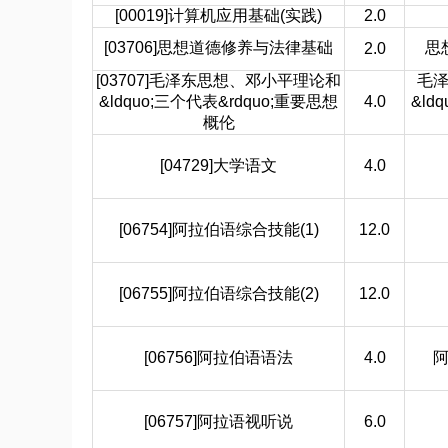
[00019]计算机应用基础(实践)
2.0
[03706]思想道德修养与法律基础
思
2.0
[03707]毛泽东思想、邓小平理论和
毛
&ldquo;三个代表&rdquo;重要思想
4.0
&ld
概伦
[04729]大学语文
4.0
[06754]阿拉伯语综合技能(1)
12.0
[06755]阿拉伯语综合技能(2)
12.0
[06756]阿拉伯语语法
4.0
阿
[06757]阿拉语视听说
6.0