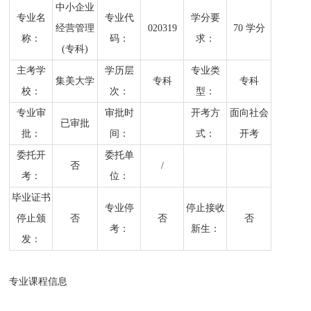
中小企业
专业名
专业代
学分要
经营管理
020319
70 学分
称：
码：
求：
(专科)
主考学
学历层
专业类
集美大学
专科
专科
校：
次：
型：
专业审
审批时
开考方
面向社会
已审批
批：
间：
式：
开考
委托开
委托单
否
/
考：
位：
毕业证书
专业停
停止接收
停止颁
否
否
否
考：
新生：
发：
专业课程信息