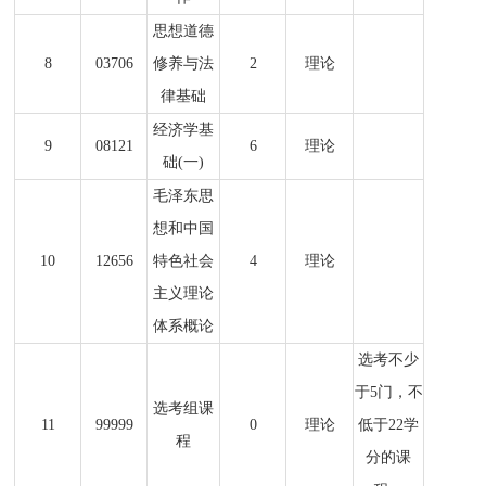
思想道德
8
03706
修养与法
2
理论
律基础
经济学基
9
08121
6
理论
础(一)
毛泽东思
想和中国
10
12656
特色社会
4
理论
主义理论
体系概论
选考不少
于5门，不
选考组课
11
99999
0
理论
低于22学
程
分的课