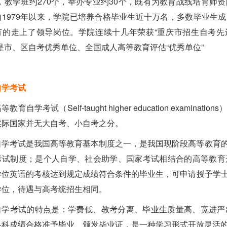
%)，教学班约270个，举办专业约30个，既有为教育战线培育
自1979年以来，学院已培养合格毕业生近十万名，多数毕业生
有的走上了领导岗位。学院连续十几年荣获“重庆市招生自考先
是市、区自考优秀单位、全国成人高等教育评估“优秀单位”
自学考试
等教育自学考试（Self-taught higher education exa
实际国家并无大自考、小自考之分。
自学考试是我国高等教育基本制度之一，是我国现阶段高等教育
考试制度；是个人自学、社会助学、国家考试相结合的高等教育
学位英语的考核达到规定成绩符合条件的毕业生，可申请授予学
学位，待遇与高考统招生相同。
自学考试的特点是：学费低、教考分离、毕业生质量高、宽进严
各科成绩合格准予毕业、颁发毕业证，是一种学习形式开放灵活