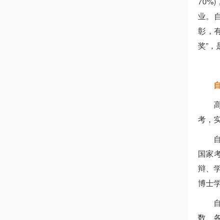
70
业。
彰，
奖”，
高
考，
国家
辩、
博士
数、