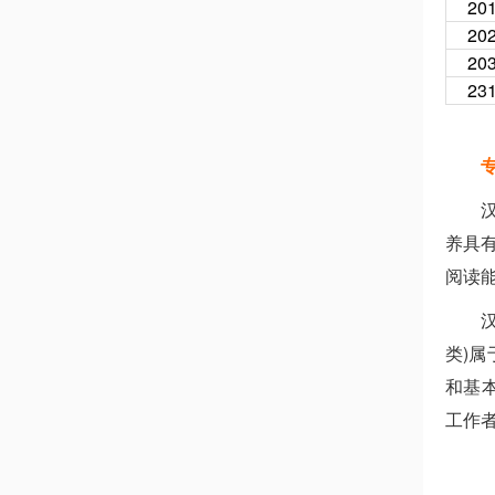
20
20
20
23
养具
阅读
类)
和基
工作