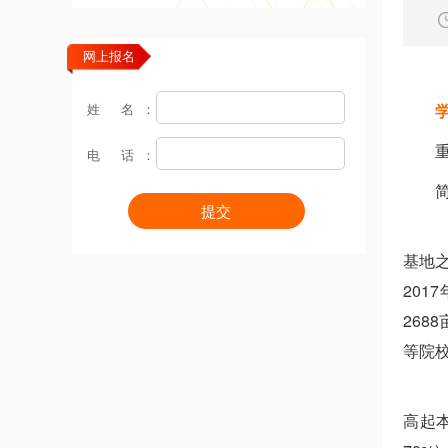
网上报名
姓 名：
电 话：
提交
基地之
201
26
等院
高起