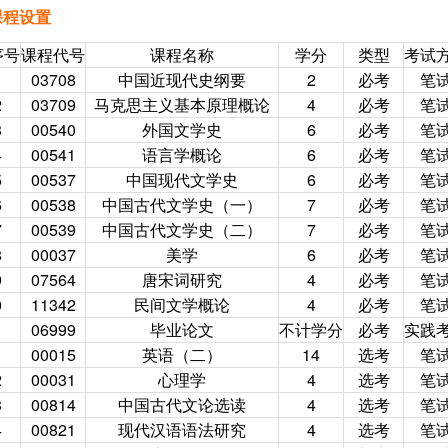
课程设置
序号
课程代号
课程名称
学分
类型
考试
1
03708
中国近现代史纲要
2
必考
笔
2
03709
马克思主义基本原理概论
4
必考
笔
3
00540
外国文学史
6
必考
笔
4
00541
语言学概论
6
必考
笔
5
00537
中国现代文学史
6
必考
笔
6
00538
中国古代文学史（一）
7
必考
笔
7
00539
中国古代文学史（二）
7
必考
笔
8
00037
美学
6
必考
笔
9
07564
唐宋词研究
4
必考
笔
0
11342
民间文学概论
4
必考
笔
1
06999
毕业论文
不计学分
必考
实践
1
00015
英语（二）
14
选考
笔
2
00031
心理学
4
选考
笔
3
00814
中国古代文论选读
4
选考
笔
4
00821
现代汉语语法研究
4
选考
笔