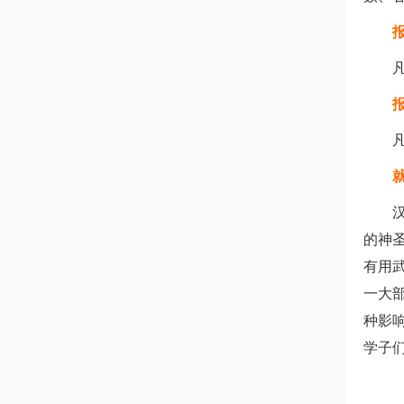
的神
有用
一大
种影
学子