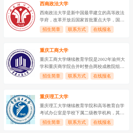
西南政法大学
西南政法大学是新中国最早建立的高等政法
学府，改革开放后国家首批重点大学，国家
首批卓越法律人才教育培养基地，教育部与
招生简章
联系方式
在线报名
重庆市人民政府共建高校，来华留学生中国
政府奖学金委托培养院校，中西部高校基础
能力提升计划入选高校。学校前身为1950年
重庆工商大学
创建的由刘伯承担任校长的西南人民革命大
重庆工商大学继续教育学院是2002年渝州大
学。1953年，以西南人民革命大学政法系为
学和重庆商学院合并时整合两校成教院组建
基础，合并当时的重庆大学、四川大学、云
的直属单位，是学校继续教育的归口管理部
招生简章
联系方式
在线报名
南大学、贵州大学等法律院系，挂牌成立西
门和开展继续教育的办学主体，也是学校服
南政法学院，首任院长是抗日民族英雄、原
务社会的重要窗口。下设学历部和培训部两
东北抗日联军第二路军总指挥周保中将军。
个科室;现有在职人员19人。重庆工商大学继
重庆理工大学
1978年，被国务院批准为全国重点大
续教育工作始于上个世纪八十年代末，在发
学;199...
重庆理工大学继续教育学院和高等教育自学
展过程中，坚守国家的教育政策和法律法
考试办公室是学校下属二级教学机构，其主
规，积极与地方政府和企事业单位合作，坚
要职责是归口管理学校所开展的成人高等学
招生简章
联系方式
在线报名
定走联合办学之路;不断调整专业设置，以适
历教育、高等教育自学考试助学以及非学历
应经济社会发展的需要;坚持过程管理、质量