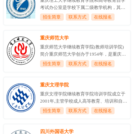
重庆理工大学继续教育学院和高等教育自学
展过程中，坚守国家的教育政策和法律法
考试办公室是学校下属二级教学机构，其主
规，积极与地方政府和企事业单位合作，坚
要职责是归口管理学校所开展的成人高等学
招生简章
联系方式
在线报名
定走联合办学之路;不断调整专业设置，以适
历教育、高等教育自学考试助学以及非学历
应经济社会发展的需要;坚持过程管理、质量
培训等工作。学院下设学院办公室(学生工作
管理，以保证人才培养效果。在经历了创
办公室)、成教部、自考部、培训部等四个科
重庆师范大学
立、合并、改革等发展过程后，我校继续教
室，学院负责管理重庆市工程师创新能力培
育形成了...
重庆师范大学继续教育学院(教师培训学院)
训培养基地、重庆市退役军人职业技能培训
简介重庆师范大学创办于1954年，是重庆市
基地和重庆理工士继人才培训有限公司、。
人民政府举办的全日制综合性普通本科院
招生简章
联系方式
在线报名
学校从1990年开始举办成人高等教育，1994
校，是西部教师教育事业的重要基地之一，
年10月起独立设置成人教育学院(含继续教育
办学历史源于1906年官立川东师范学堂。学
部)，2003年3月成立继续教育学院。学校是
校1986年获批硕士学位授予单位，2003年更
重庆文理学院
重庆直辖后首批被重庆市教委和重庆...
名为重庆师范大学，2017年获批硕士研究生
重庆文理学院继续教育学院培训学院成立于
推免单位，2018年获批博士学位授予单位，
2001年,主管学校成人高等教育、培训和自考
2020年综合实力跃升全国高校前200名。校
社考工作。下设综合办公室、学历教育办公
招生简章
联系方式
在线报名
园面积2688亩, 包括大学城、沙坪坝和北碚
室、教师培训部、市场拓展部四个科室，现
三个校区，是重庆市最早设立成人高等学历
有教职工25人，教授3人，具有研究生和硕
教育及高等教育自学考试的全日制本科高等
士学历12人，在读博士4人，兼职硕士生导
四川外国语大学
院校之一。学历...