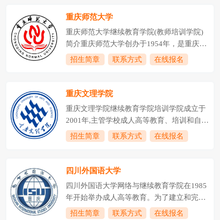
培训等工作。学院下设学院办公室(学生工作
管理，以保证人才培养效果。在经历了创
办公室)、成教部、自考部、培训部等四个科
重庆师范大学
立、合并、改革等发展过程后，我校继续教
室，学院负责管理重庆市工程师创新能力培
育形成了...
重庆师范大学继续教育学院(教师培训学院)
训培养基地、重庆市退役军人职业技能培训
简介重庆师范大学创办于1954年，是重庆市
基地和重庆理工士继人才培训有限公司、。
人民政府举办的全日制综合性普通本科院
招生简章
联系方式
在线报名
学校从1990年开始举办成人高等教育，1994
校，是西部教师教育事业的重要基地之一，
年10月起独立设置成人教育学院(含继续教育
办学历史源于1906年官立川东师范学堂。学
部)，2003年3月成立继续教育学院。学校是
校1986年获批硕士学位授予单位，2003年更
重庆文理学院
重庆直辖后首批被重庆市教委和重庆...
名为重庆师范大学，2017年获批硕士研究生
重庆文理学院继续教育学院培训学院成立于
推免单位，2018年获批博士学位授予单位，
2001年,主管学校成人高等教育、培训和自考
2020年综合实力跃升全国高校前200名。校
社考工作。下设综合办公室、学历教育办公
招生简章
联系方式
在线报名
园面积2688亩, 包括大学城、沙坪坝和北碚
室、教师培训部、市场拓展部四个科室，现
三个校区，是重庆市最早设立成人高等学历
有教职工25人，教授3人，具有研究生和硕
教育及高等教育自学考试的全日制本科高等
士学历12人，在读博士4人，兼职硕士生导
四川外国语大学
院校之一。学历...
师1人。学院是重庆市中小学校长、中职校
四川外国语大学网络与继续教育学院在1985
长和幼儿园园长培训基地，是重庆市中小学
年开始举办成人高等教育。为了建立和完善
教师、职教师资和幼儿教师培训基地；是重
独立自主的办学机制、大力发展继续教育，
招生简章
联系方式
在线报名
庆市专业技术人员继续教育基地、重庆市工