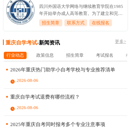
师1人。学院是重庆市中小学校长、中职校
四川外国语大学网络与继续教育学院在1985
长和幼儿园园长培训基地，是重庆市中小学
年开始举办成人高等教育。为了建立和完善
教师、职教师资和幼儿教师培训基地；是重
独立自主的办学机制、大力发展继续教育，
招生简章
联系方式
在线报名
庆市专业技术人员继续教育基地、重庆市工
我校成人教育处（管理部门）和成教部（教
程师创新能力培养训练基地；是重庆市环境
学系部）于1995年6月合并成立成人教育学
保护管理干部培训基地；是全国计算机等级
更多>
院，集管理和教学职能于一体。2000年5
重庆自学考试
-新闻资讯
考试考点、全国公共英语考试考点、全国计
月，学校在成人教育学院基础上成立高等职
算机技...
行业动态
政策信息
招生简章
考试报名
考
业技术学院（后更名为应用外语学院），两
块牌子一套班子，开展统招高职专本科教
2026年重庆热门助学小自考学校与专业推荐清单
育。随着成人高等教育、高等教育自学考试
在内的各种继续教育办学形式的多样化、内
2026-08-06
涵的极大丰富、规模的进一步扩大，我校成
人教育学院于2004年6月更名为继续教育学
重庆自学考试退费有哪些流程？
院。...
2026-08-06
2025年重庆自考同时报考多个专业注意事项