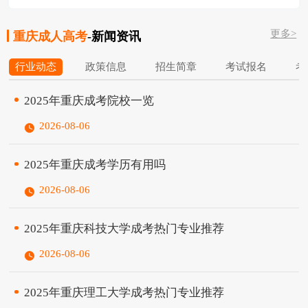
我校成人教育处（管理部门）和成教部（教
程师创新能力培养训练基地；是重庆市环境
学系部）于1995年6月合并成立成人教育学
保护管理干部培训基地；是全国计算机等级
更多>
院，集管理和教学职能于一体。2000年5
重庆成人高考
-新闻资讯
考试考点、全国公共英语考试考点、全国计
月，学校在成人教育学院基础上成立高等职
算机技...
行业动态
政策信息
招生简章
考试报名
考
业技术学院（后更名为应用外语学院），两
块牌子一套班子，开展统招高职专本科教
2‌025年‌‌‌‌‌重庆成考院校一览
育。随着成人高等教育、高等教育自学考试
在内的各种继续教育办学形式的多样化、内
2026-08-06
涵的极大丰富、规模的进一步扩大，我校成
人教育学院于2004年6月更名为继续教育学
2‌025年‌‌‌‌‌重庆成考学历有用吗
院。...
2026-08-06
2‌025年‌‌‌‌‌重庆科技大学成考热门专业推荐
2026-08-06
2‌025年‌‌‌‌‌重庆理工大学成考热门专业推荐