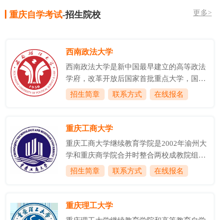
更多>
重庆自学考试
-招生院校
西南政法大学
西南政法大学是新中国最早建立的高等政法
学府，改革开放后国家首批重点大学，国家
首批卓越法律人才教育培养基地，教育部与
招生简章
联系方式
在线报名
重庆市人民政府共建高校，来华留学生中国
政府奖学金委托培养院校，中西部高校基础
能力提升计划入选高校。学校前身为1950年
重庆工商大学
创建的由刘伯承担任校长的西南人民革命大
重庆工商大学继续教育学院是2002年渝州大
学。1953年，以西南人民革命大学政法系为
学和重庆商学院合并时整合两校成教院组建
基础，合并当时的重庆大学、四川大学、云
的直属单位，是学校继续教育的归口管理部
招生简章
联系方式
在线报名
南大学、贵州大学等法律院系，挂牌成立西
门和开展继续教育的办学主体，也是学校服
南政法学院，首任院长是抗日民族英雄、原
务社会的重要窗口。下设学历部和培训部两
东北抗日联军第二路军总指挥周保中将军。
个科室;现有在职人员19人。重庆工商大学继
重庆理工大学
1978年，被国务院批准为全国重点大
续教育工作始于上个世纪八十年代末，在发
学;199...