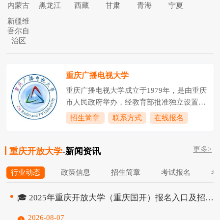
内蒙古
黑龙江
西藏
甘肃
青海
宁夏
新疆维
吾尔自
治区
重庆广播电视大学
重庆广播电视大学成立于1979年，是由重庆
市人民政府举办，经教育部批准独立设置的
高等学校，是重庆市高等教育现代远程教育
招生简章
联系方式
在线报名
中心、重庆市社区教育服务指导中心。2005
年，创办了重庆工商职业学院，与重庆电大
更多>
实行“一套班子、两块牌子”的管理模式，现
重庆开放大学
-新闻资讯
已成国家骨干高职院校、重庆市示范高职院
行业动态
政策信息
招生简章
考试报名
考
校、教育部首批教育信息化试点单位。学校
现有教职工775人，其中具有教授及其他正
高级职称的47人，具有副教授、高级工程
🎓 2025年重庆开放大学（重庆国开）报名入口及招生全流程指南
师、高级实验师等副高级职称的173人，具
2026-08-07