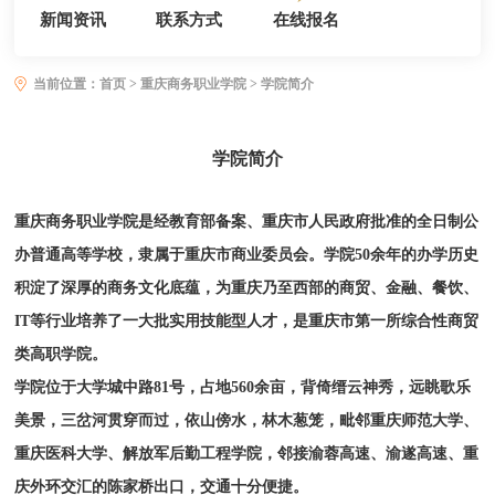
新闻资讯
联系方式
在线报名
当前位置：
首页
>
重庆商务职业学院
> 学院简介
学院简介
重庆商务职业学院是经教育部备案、重庆市人民政府批准的全日制公
办普通高等学校，隶属于重庆市商业委员会。学院50余年的办学历史
积淀了深厚的商务文化底蕴，为重庆乃至西部的商贸、金融、餐饮、
IT等行业培养了一大批实用技能型人才，是重庆市第一所综合性商贸
类高职学院。
学院位于大学城中路81号，占地560余亩，背倚缙云神秀，远眺歌乐
美景，三岔河贯穿而过，依山傍水，林木葱笼，毗邻重庆师范大学、
重庆医科大学、解放军后勤工程学院，邻接渝蓉高速、渝遂高速、重
庆外环交汇的陈家桥出口，交通十分便捷。