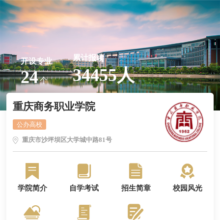
累计报读
开设专业
34455人
24
个
重庆商务职业学院
公办高校
重庆市沙坪坝区大学城中路81号
学院简介
自学考试
招生简章
校园风光